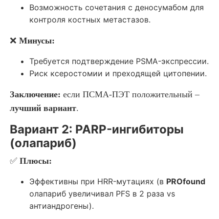
Возможность сочетания с деносумабом для
контроля костных метастазов.
❌
Минусы:
Требуется подтверждение PSMA-экспрессии.
Риск ксеростомии и преходящей цитопении.
Заключение:
если ПСМА-ПЭТ положительный –
лучший вариант
.
Вариант 2: PARP-ингибиторы
(олапариб)
✅
Плюсы:
Эффективны при HRR-мутациях (в
PROfound
олапариб увеличивал PFS в 2 раза vs
антиандрогены).