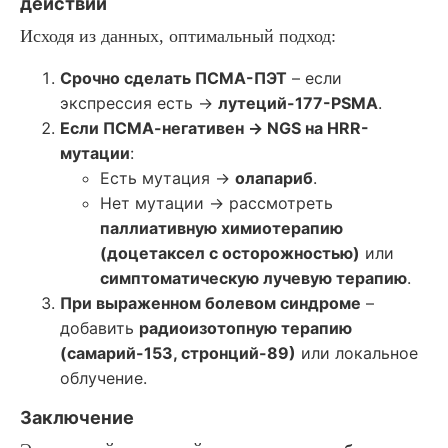
действий
Исходя из данных, оптимальный подход:
Срочно сделать ПСМА-ПЭТ
– если
экспрессия есть →
лутеций-177-PSMA
.
Если ПСМА-негативен → NGS на HRR-
мутации
:
Есть мутация →
олапариб
.
Нет мутации → рассмотреть
паллиативную химиотерапию
(доцетаксел с осторожностью)
или
симптоматическую лучевую терапию
.
При выраженном болевом синдроме
–
добавить
радиоизотопную терапию
(самарий-153, стронций-89)
или локальное
облучение.
Заключение