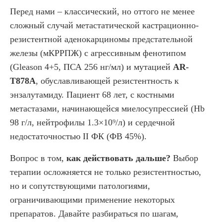
Перед нами – классический, но оттого не менее
сложный случай метастатической кастрационно-
резистентной аденокарциномы предстательной
железы (мКРРПЖ) с агрессивным фенотипом
(Gleason 4+5, ПСА 256 нг/мл) и мутацией
AR-
T878A
, обуславливающей резистентность к
энзалутамиду. Пациент 68 лет, с костными
метастазами, начинающейся миелосупрессией (Hb
98 г/л, нейтрофилы 1.3×10⁹/л) и сердечной
недостаточностью II ФК (ФВ 45%).
Вопрос в том,
как действовать дальше?
Выбор
терапии осложняется не только резистентностью,
но и сопутствующими патологиями,
ограничивающими применение некоторых
препаратов. Давайте разбираться по шагам,