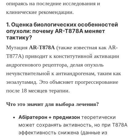
опираясь на последние исследования и
клинические рекомендации.
1. Оценка биологических особенностей
опухоли: почему AR-T878A меняет
тактику?
Мутация
AR-T878A
(также известная как AR-
T877A) приводит к конститутивной активации
андрогенового рецептора, делая опухоль
нечувствительной к антиандрогенам, таким как
энзалутамид. Это объясняет прогрессирование
после 18 месяцев терапии.
Что это значит для выбора лечения?
Абіратерон + преднизон
теоретически
может сохранять активность, но при T878A
эффективность снижена (данные из