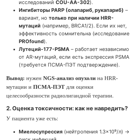
исследований
COU-AA-302
).
Ингибиторы PARP (олапариб, рукапариб)
–
вариант, но
только при наличии HRR-
мутаций
(например, BRCA1/2). Если их нет,
эффективность сомнительна (исследование
PROfound
).
Лутеций-177-PSMA
– работает независимо
от AR-мутаций, если есть экспрессия PSMA
(требуется ПСМА-ПЭТ подтверждение).
Вывод:
нужен
NGS-анализ опухоли
на HRR-
мутации и
ПСМА-ПЭТ
для оценки
целесообразности радиолигандной терапии.
2. Оценка токсичности: как не навредить?
У пациента уже есть:
Миелосупрессия
(нейтропения 1.3×10⁹/л) →
риск инфекций.