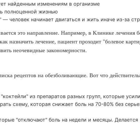
ует найденным изменениям в организме
ить полноценной жизнью
" — человек начинает двигаться и жить иначе из-за ст
вается это направление. Например, в Клинике лечения б
как назначить лечение, пациент проходит "болевое карт
явить неочевидные закономерности.
писка рецептов на обезболивающие. Вот что действитель
 "коктейли" из препаратов разных групп, которые усил
рать схему, которая снижает боль на 70-80% без серь
торые "отключают" боль на недели и месяцы. Делается э