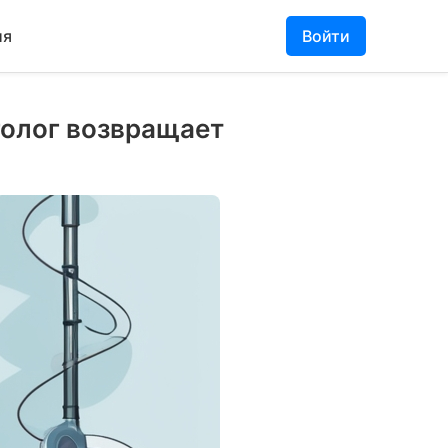
ия
Войти
голог возвращает