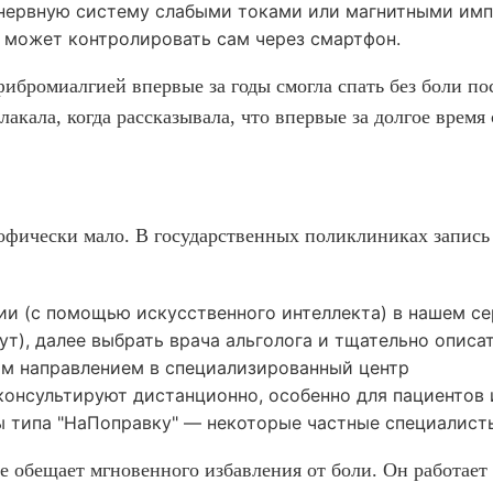
нервную систему слабыми токами или магнитными имп
 может контролировать сам через смартфон.
 фибромиалгией впервые за годы смогла спать без боли п
акала, когда рассказывала, что впервые за долгое время
рофически мало. В государственных поликлиниках запись 
и (с помощью искусственного интеллекта) в нашем сер
ут), далее выбрать врача альголога и тщательно описа
им направлением в специализированный центр
консультируют дистанционно, особенно для пациентов 
лы типа "НаПоправку" — некоторые частные специалис
 обещает мгновенного избавления от боли. Он работает 