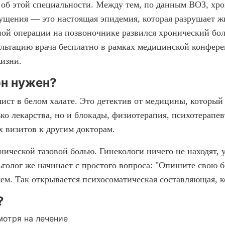
т об этой специальности. Между тем, по данным ВОЗ, хр
ущения — это настоящая эпидемия, которая разрушает жи
ачной операции на позвоночнике развился хронический бо
ультацию врача бесплатно в рамках медицинской конфере
жизни.
он нужен?
ист в белом халате. Это детектив от медицины, который
ко лекарства, но и блокады, физиотерапия, психотерапе
х визитов к другим докторам.
нической тазовой болью. Гинекологи ничего не находят, 
олог же начинает с простого вопроса: "Опишите свою бол
ужем. Так открывается психосоматическая составляющая, 
?
мотря на лечение